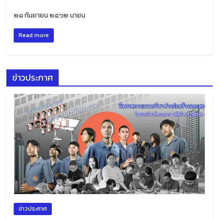
๒๘ กันยายน ๒๕๖๒ นายน
Read more
ข่าวประกาศ
ข่าวประกาศ